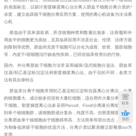
的表面标志，以探讨密度梯度离心法分离人脐血干细胞分离介质的*
浓度，建立临床级干细胞分离应用方案，使用的离心机设备为冷冻离
心机
脐血由于其来源容易，所含细胞种类和数量比较多，比骨髓和外
周血中的细胞更为原始，且其临床应用不涉及社会、伦理、法律方面
的限制等优势。脐血间充质干细胞可以分化为成骨、软骨、脂肪细胞
等，内皮干/祖细胞治疗缺血性疾病，已经在临床有突出的疗效。
国内、外分离脐血干细胞方法常采用磁珠/流式细胞分选法、脐血库
仪器/羟乙基淀粉沉淀法和密度梯度离心法。由于目的不同，各类方
法有其自身特点
脐血库分离干细胞常用羟乙基淀粉沉淀和仪器离心分离法，分离
的细胞量大、成分较多但混有大量红细胞，适合用作大量分离、储存
联系
干细胞。密度梯度离心法多采用Percoll、Ficoll分离液分离细胞，得
到单个核细胞群，该细胞群成分复杂，纯度不高。但密度梯度离心法
顶部
分离脐血单个核细胞由于细胞得率高、方法简单等突出优点，有望成
为制备临床级干细胞的优选方法，分离介质以聚蔗糖泛影葡胺zui为
常用。