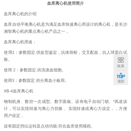
血库离心机
使用
简介
血库离心机的介绍
血库自动平衡离心机是为满足血库快速离心而设计的离心机，是长沙
湘智离心机的重点离心机产品之一，
血库离心机用途：
使用
1：参数固定.供血型鉴定，抗体筛检，交叉配血，抗人球蛋白试
验。
联系
使用
2：参数固定.供洗涤血细胞。
使用
3：参数固定.供分离血小板用。
顶部
XB-4
血库离心机
钢制机身、数控一次成型。数字面板、设有电
子自动
门锁、*风道设
计，可以
实现
转速与离心力切换 、实现转速或离心力设定，，方便
用户设定，
设有固定挡位运转及点动功能,符合血库使用规程。