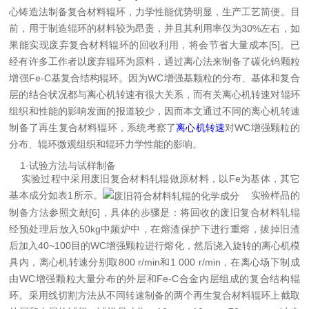
心铸造法制备复合材料辊环，力学性能优势明显，生产工艺简便。目
前，用于制造辊环的材料较为昂贵，并且其利用率仅为30%左右，如
果能实现废弃复合材料辊环的回收利用，将会节省大量成本[5]。已
经有许多工作者以废弃辊环为原料，通过离心法来制备了碳化钨颗粒
增强Fe-C基复合结构辊环。因为WC增强基颗粒的分布、基体和复合
层的结合状况都与离心机转速有很大关系，而有关离心机转速对辊环
组织和性能的影响发面的报道较少，因而本文通过不同的离心机转速
制备了再生复合材料辊环，系统考察了
离心机转速
对WC增强颗粒的
分布、辊环微观组织和辊环力学性能的影响。
1·试验方法与试样制备
实验过程中采用废旧复合材料轧辊做原材料，以Fe为基体，其它
基本成分如表1所示。
实验样品的
制备方法参照文献[6]，具体的步骤是：将回收的废旧复合材料轧辊
经预处理后放入50kg中频炉中，在熔渣保护下进行重熔，拔掉旧渣
后加入40~100目的WC增强颗粒进行熔化，然后浇入旋转的离心机模
具内，离心机转速分别取800 r/min和1 000 r/min，在离心场下制成
由WC增强颗粒大量分布的外层和Fe-C合金内层组成的复合结构辊
环。采用线切割方法从不同转速制备的两个再生复合材料辊环上截取