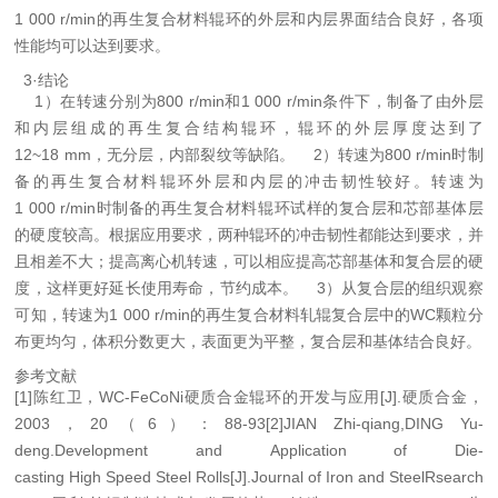
1 000 r/min的再生复合材料辊环的外层和内层界面结合良好，各项
性能均可以达到要求。
3·结论
1）在转速分别为800 r/min和1 000 r/min条件下，制备了由外层
和内层组成的再生复合结构辊环，辊环的外层厚度达到了
12~18 mm，无分层，内部裂纹等缺陷。
2）转速为800 r/min时制
备的再生复合材料辊环外层和内层的冲击韧性较好。转速为
1 000 r/min时制备的再生复合材料辊环试样的复合层和芯部基体层
的硬度较高。根据应用要求，两种辊环的冲击韧性都能达到要求，并
且相差不大；提高离心机转速，可以相应提高芯部基体和复合层的硬
度，这样更好延长使用寿命，节约成本。
3）从复合层的组织观察
可知，转速为1 000 r/min的再生复合材料轧辊复合层中的WC颗粒分
布更均匀，体积分数更大，表面更为平整，复合层和基体结合良好。
参考文献
[1]陈红卫，WC-FeCoNi硬质合金辊环的开发与应用[J].硬质合金，
2003，20（6）：88-93
[2]JIAN Zhi-qiang,DING Yu-
deng.Development and Application of Die-
casting
High Speed Steel Rolls[J].Journal of Iron and SteelRsearch
I