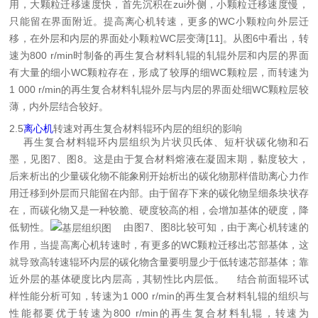
用，大颗粒迁移速度快，首先沉积在zui外侧，小颗粒迁移速度慢，
只能留在界面附近。提高离心机转速，更多的WC小颗粒向外层迁
移，在外层和内层的界面处小颗粒WC层变薄[11]。从图6中看出，转
速为800 r/min时制备的再生复合材料轧辊的轧辊外层和内层的界面
有大量的细小WC颗粒存在，形成了较厚的细WC颗粒层，而转速为
1 000 r/min的再生复合材料轧辊外层与内层的界面处细WC颗粒层较
薄，内外层结合较好。
2.5
离心机
转速对再生复合材料辊环内层的组织的影响
再生复合材料辊环内层组织为片状贝氏体、短杆状碳化物和石
墨，见图7、图8。这是由于复合材料熔液在凝固末期，黏度较大，
后来析出的少量碳化物不能象刚开始析出的碳化物那样借助离心力作
用迁移到外层而只能留在内部。由于留存下来的碳化物呈细条块状存
在，而碳化物又是一种较脆、硬度较高的相，会增加基体的硬度，降
低韧性。
由图7、图8比较可知，由于离心机转速的
作用，当提高离心机转速时，有更多的WC颗粒迁移出芯部基体，这
就导致高转速辊环内层的碳化物含量要明显少于低转速芯部基体；靠
近外层的基体硬度比内层高，其韧性比内层低。
结合前面辊环试
样性能分析可知，转速为1 000 r/min的再生复合材料轧辊的组织与
性能都要优于转速为800 r/min的再生复合材料轧辊，转速为