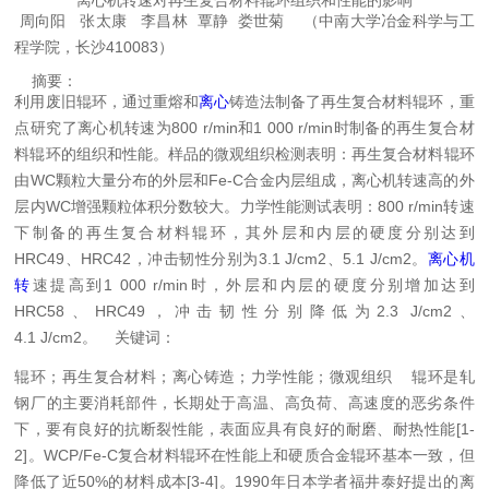
离心机转速对再生复合材料辊环组织和性能的影响
周向阳 张太康 李昌林 覃静 娄世菊
（中南大学冶金科学与工
程学院，长沙410083）
摘要：
利用废旧辊环，通过重熔和
离心
铸造法制备了再生复合材料辊环，重
点研究了离心机转速为800 r/min和1 000 r/min时制备的再生复合材
料辊环的组织和性能。样品的微观组织检测表明：再生复合材料辊环
由WC颗粒大量分布的外层和Fe-C合金内层组成，离心机转速高的外
层内WC增强颗粒体积分数较大。力学性能测试表明：800 r/min转速
下制备的再生复合材料辊环，其外层和内层的硬度分别达到
HRC49、HRC42，冲击韧性分别为3.1 J/cm2、5.1 J/cm2。
离心机
转
速提高到1 000 r/min时，外层和内层的硬度分别增加达到
HRC58、HRC49，冲击韧性分别降低为2.3 J/cm2、
4.1 J/cm2。
关键词：
辊环；再生复合材料；离心铸造；力学性能；微观组织
辊环是轧
钢厂的主要消耗部件，长期处于高温、高负荷、高速度的恶劣条件
下，要有良好的抗断裂性能，表面应具有良好的耐磨、耐热性能[1-
2]。WCP/Fe-C复合材料辊环在性能上和硬质合金辊环基本一致，但
降低了近50%的材料成本[3-4]。1990年日本学者福井泰好提出的离