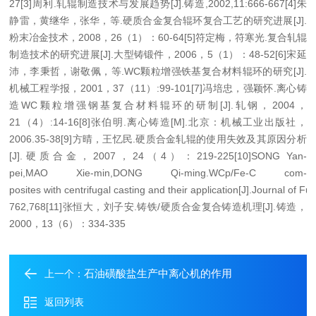
27
[3]周利.轧辊制造技术与发展趋势[J].铸造,2002,11:666-667
[4]朱
静雷，黄继华，张华，等.硬质合金复合辊环复合工艺的研究进展[J].
粉末冶金技术，2008，26（1）：60-64
[5]符定梅，符寒光.复合轧辊
制造技术的研究进展[J].大型铸锻件，2006，5（1）：48-52
[6]宋延
沛，李秉哲，谢敬佩，等.WC颗粒增强铁基复合材料辊环的研究[J].
机械工程学报，2001，37（11）:99-101
[7]冯培忠，强颖怀.离心铸
造WC颗粒增强钢基复合材料辊环的研制[J].轧钢，2004，
21（4）:14-16
[8]张伯明.离心铸造[M].北京：机械工业出版社，
2006.35-38
[9]方晴，王忆民.硬质合金轧辊的使用失效及其原因分析
[J].硬质合金，2007，24（4）：219-225
[10]SONG Yan-
pei,MAO Xie-min,DONG Qi-ming.WCp/Fe-C com-
posites with
centrifugal casting and their application[J].Journal of Fu
762,768
[11]张恒大，刘子安.铸铁/硬质合金复合铸造机理[J].铸造，
2000，13（6）：334-335
石油磺酸盐生产中离心机的作用
上一个：
返回列表