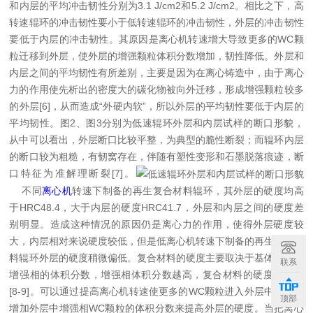
和内层的平均冲击韧性分别为3.1 J/cm2和5.2 J/cm2。相比之下，高
转速辊环的冲击韧性要小于低转速辊环的冲击韧性，外层的冲击韧性
要低于内层的冲击韧性。其原因是离心机转速增大导致更多的WC颗
粒迁移到外层，使外层的增强颗粒体积分数增加，韧性降低。外层和
内层之间的平均韧性有所差别，主要是因为在离心铸造中，由于离心
力的作用使先析出的密度大的碳化物被向外迁移，形成增强颗粒较多
的外层[6]，从而造成“外硬内软”，所以外层的平均韧性要低于内层的
平均韧性。图2、图3分别为低速辊环外层和内层试样的断口形貌，
从中可以看出，外层断口比较平整，为典型的脆性断裂；而辊环内层
的断口较为粗糙，有韧窝存在，伴随有塑性变形和石墨脱落痕迹，断
口特征为准解理断裂[7]。
不同
离心机
转速下制备的再生复合材料辊环，其外层的硬度均高
于HRC48.4，大于内层的硬度HRC41.7，外层和内层之间的硬度差
别明显。造成这种情况的原因仍是离心力的作用，使得外层硬度较
大，内层相对来说硬度较低，但是低离心机转速下制备的再生复合材
料辊环外层的硬度稍微偏低。复合材料的硬度主要取决于基体组织和
联系
增强相的体积分数，增强相体积分数越高，复合材料的硬度也越高
[8-9]。可以通过提高离心机转速使更多的WC颗粒进入外层中，进而
顶部
增加外层中增强相WC颗粒的体积分数来提高外层的硬度。当把离心