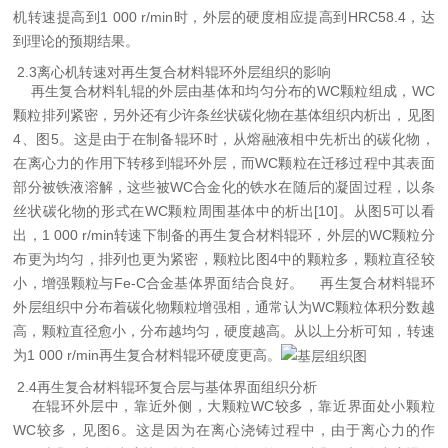
机转速提高到1 000 r/min时，外层的硬度相应提高到HRC58.4，达
到理论的预期结果。
2.3离心机转速对再生复合材料辊环外层组织的影响
再生复合材料轧辊的外层由基体和均匀分布的WC颗粒组成，WC
颗粒排列紧密，另外还有少许条丝状碳化物在基体组织内析出，见图
4、图5。这是由于在制备辊环时，从熔融液相中先析出的碳化物，
在离心力的作用下转移到辊环外层，而WC颗粒在迁移过程中其表面
部分被铁液溶解，这些被WC合金化的铁水在随后的凝固过程，以条
丝状碳化物的形式在WC颗粒周围基体中的析出[10]。从图5可以看
出，1 000 r/min转速下制备的再生复合材料辊环，外层的WC颗粒分
布更为均匀，排列也更为紧密，颗粒比图4中的颗粒多，颗粒直径较
小，增强颗粒与Fe-C合金基体界面结合良好。
再生复合材料辊环
外层组织中分布着碳化物颗粒增强相，通常认为WC颗粒体积分数越
高，颗粒直径愈小，分布越均匀，硬度越高。从以上分析可知，转速
为1 000 r/min再生复合材料辊环硬度更高。
2.4再生复合材料辊环复合层与基体界面组织分析
在辊环外层中，靠近外侧，大颗粒WC较多，靠近界面处小颗粒
WC较多，见图6。这是因为在离心浇铸过程中，由于离心力的作