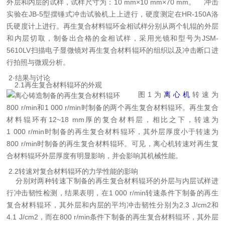
外层和内层的试样，试样尺寸为：10 mm×10 mm×70 mm。
冲击
实验在JB-5型摆锤式冲击试验机上上进行，硬度测定在HR-150A洛
氏硬度计上进行。再生复合材料辊环金相试样分别从两个轧辊的外层
和内层切取，制备出合格的金相试样，采用光镜和型号为JSM-
5610LV扫描电子显微镜对再生复合材料辊环的组织以及冲击断口进
行拍照与微观分析。
2·结果与讨论
2.1再生复合材料辊环的外观
图1为
离心机
转速为
800 r/min和1 000 r/min时制备的两个再生复合材料辊环。再生复合
材料辊环有12~18 mm厚的复合材料层，相比之下，转速为
1 000 r/min时制备的再生复合材料辊环，其外层厚度小于转速为
800 r/min时制备的再生复合材料辊环。可见，离心机转速对再生复
合材料辊环外层厚度有明显影响，并会影响其机械性能。
2.2转速对复合材料辊环的力学性能的影响
分别对两种转速下制备的再生复合材料辊环的外层与内层试样进
行冲击韧性检测，结果表明，在1 000 r/min转速条件下制备的再生
复合材料辊环，其外层和内层的平均冲击韧性分别为2.3 J/cm2和
4.1 J/cm2，而在800 r/min条件下制备的再生复合材料辊环，其外层