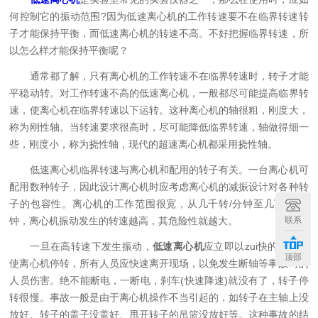
何控制它的振动范围?因为低速离心机的工作转速要不在临界转速转
子才能保持平衡，而低速离心机的转速不高。不好把握临界转速，所
以怎么样才能保持平衡呢？
通常都了解，只有离心机的工作转速不在临界转速时，转子才能
平稳动转。对工作转速不高的低速离心机，一般都尽可能提高临界转
速，使离心机在临界转速以下运转。这种离心机的轴很粗，刚度大，
称为刚性轴。当转速要求很高时，尽可能降低临界转速，轴做得细一
些，刚度小，称为挠性轴，现代的超速离心机都采用挠性轴。
低速离心机临界转速与离心机和配用的转子有关。一台离心机可
配用数种转子，因此设计离心机时应考虑离心机的减振设计对各种转
子的包容性。离心机的工作范围很宽，从几千转/分钟至几万转/分
联系
钟，离心机振动发生的转速越高，其危险性就越大。
一旦在高转速下发生振动，
低速离心机
应立即以zui快的降速档
顶部
使离心机停转，所有人员应快速离开现场，以免发生断轴等事故时的
人员伤害。绝不能断电，一断电，刹车(快速降速)就没有了，转子停
转很慢。事故一般是由于离心机操作不当引起的，如转子在主轴上没
放好、转子的盖子没盖好、甩开转子的吊篮没放好等。这种事故的结