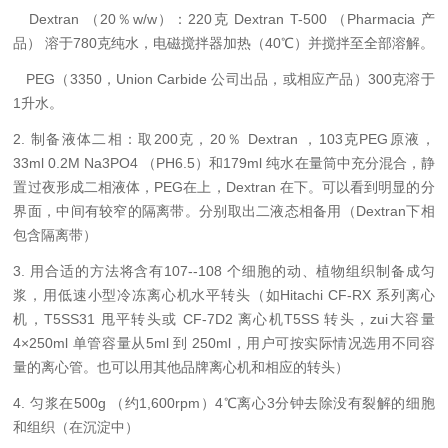
Dextran （20％w/w）：220克 Dextran T-500 （Pharmacia 产
品） 溶于780克纯水，电磁搅拌器加热（40℃）并搅拌至全部溶解。
PEG（3350，Union Carbide 公司出品，或相应产品）300克溶于
1升水。
2. 制备液体二相：取200克，20％ Dextran ，103克PEG原液，
33ml 0.2M Na3PO4 （PH6.5）和179ml 纯水在量筒中充分混合，静
置过夜形成二相液体，PEG在上，Dextran 在下。可以看到明显的分
界面，中间有较窄的隔离带。分别取出二液态相备用（Dextran下相
包含隔离带）
3. 用合适的方法将含有107--108 个细胞的动、植物组织制备成匀
浆，用低速小型冷冻离心机水平转头（如Hitachi CF-RX 系列离心
机，T5SS31 甩平转头或 CF-7D2 离心机T5SS 转头，zui大容量
4×250ml 单管容量从5ml 到 250ml，用户可按实际情况选用不同容
量的离心管。也可以用其他品牌离心机和相应的转头）
4. 匀浆在500g （约1,600rpm）4℃离心3分钟去除没有裂解的细胞
和组织（在沉淀中）