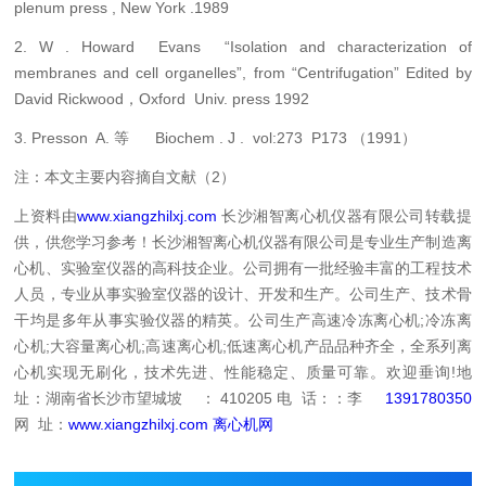
plenum press , New York .1989
2. W . Howard Evans “Isolation and characterization of
membranes and cell organelles”, from “Centrifugation” Edited by
David Rickwood，Oxford Univ. press 1992
3. Presson A. 等 Biochem . J . vol:273 P173 （1991）
注：本文主要内容摘自文献（2）
上资料由
www.xiangzhilxj.com
长沙湘智离心机仪器有限公司转载提
供，供您学习参考！长沙湘智离心机仪器有限公司是专业生产制造离
心机、实验室仪器的高科技企业。公司拥有一批经验丰富的工程技术
人员，专业从事实验室仪器的设计、开发和生产。公司生产、技术骨
干均是多年从事实验仪器的精英。公司生产高速冷冻离心机;冷冻离
心机;大容量离心机;高速离心机;低速离心机产品品种齐全，全系列离
心机实现无刷化，技术先进、性能稳定、质量可靠。欢迎垂询!地
址：湖南省长沙市望城坡 ： 410205
电 话：：李
1391780350
网 址：
www.xiangzhilxj.com
离心机网