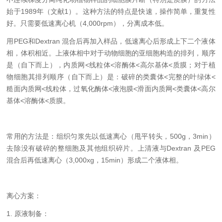
始于1989年（文献1）。这种方法的特点是快速，操作简单，重复性
好。只需要低速离心机（4,000rpm），分离成本低。
用PEG和Dextran 混合后再加入样品，低速离心后形成上下二个液体
相，体积相近。上液体相中对于动物细胞的亚细胞构造的排列，顺序
是（自下而上），内质网<线粒体<溶酶体<高尔基体<质膜；对于植
物细胞其排列顺序（自下而上）是：破碎的类囊体<完整的叶绿体<
糙面内质网<线粒体，过氧化酶体<液泡膜<滑面内质网<类囊体<高尔
基体<溶酶体<质膜。
常用的方法是：组织匀浆先以低速离心（甩平转头，500g，3min）
去除没有破碎的整细胞及其他组织碎片。上清液与Dextran 及PEG
混合后再低速离心（3,000xg，15min）形成二个液体相。
离心方案：
1. 原液制备：