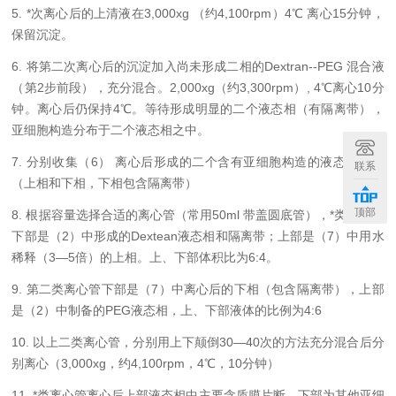
5. *次离心后的上清液在3,000xg （约4,100rpm）4℃ 离心15分钟，
保留沉淀。
6. 将第二次离心后的沉淀加入尚未形成二相的Dextran--PEG 混合液
（第2步前段），充分混合。2,000xg（约3,300rpm）, 4℃离心10分
钟。离心后仍保持4℃。等待形成明显的二个液态相（有隔离带），
亚细胞构造分布于二个液态相之中。
7. 分别收集（6） 离心后形成的二个含有亚细胞构造的液态相备用
联系
（上相和下相，下相包含隔离带）
顶部
8. 根据容量选择合适的离心管（常用50ml 带盖圆底管），*类离心管
下部是（2）中形成的Dextean液态相和隔离带；上部是（7）中用水
稀释（3—5倍）的上相。上、下部体积比为6:4。
9. 第二类离心管下部是（7）中离心后的下相（包含隔离带），上部
是（2）中制备的PEG液态相，上、下部液体的比例为4:6
10. 以上二类离心管，分别用上下颠倒30—40次的方法充分混合后分
别离心（3,000xg，约4,100rpm，4℃，10分钟）
11. *类离心管离心后上部液态相中主要含质膜片断，下部为其他亚细