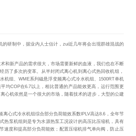
的研制中，据业内人士估计，zui近几年将会出现群雄混战的
术和新产品的需求很大，市场需要新鲜的血液，我们也在不断
也经历了多次的变革。从半封闭式离心机到离心式热回收机组，
水机组、WME系列磁悬浮变频离心式冷水机组、1500RT单机
组平均COP在6.7以上，相比普通的产品能效更高，运行范围更
者，离心机依然是一个很大的市场，随着技术的进步，大型的公建
离心式冷水机组综合部分负荷能效系数IPLV高达8.6，全年节
离心式热泵机组则是专为水源热泵工况设计的高压比压缩机，具有
调节速度和提高部分负荷能效；配置压缩机排气单向阀，防止压