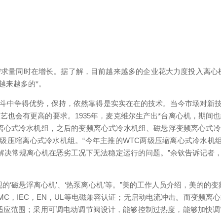
求量同时在增长。据了解，目前越来越多的企业花大力度投入离心机
越来越多的*。
斗中争得优势，保持，依然靠得是实实在在的技术。当今市场对新技
艺也会有更高的要求。1935年，麦克维尔生产出*台离心机，期间
冷剂离心式冷水机组，之后的变频离心式冷水机组、磁悬浮变频离心式冷
两级压缩离心式冷水机组。“今年主推的WTC两级压缩离心式冷水机
，可解决常规离心机在恶劣工况下无法稳定运行的问题。”余钦告诉记
磁悬浮离心机’、‘热泵离心机’等。”美的工作人员介绍，美的的变频
MC，IEC，EN，UL等电磁兼容认证；无启动电流冲击。而变频
温适应范围；采用可调电动调节阀设计，能够控制过热度，能够加快