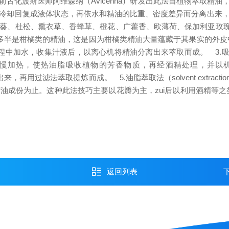
化波斯医师阿维森纳（Avicenna）研发出此法自植物萃取精油
管冷却回复成液体状态，再依水和精油的比重、密度差异而分离出
葵、杜松、熏衣草、香蜂草、橙花、广藿香、欧薄荷、保加利亚玫
是柑橘类的精油，这是因为柑橘类精油大量蕴藏于其果实的外皮中
）在压碎果皮过程中加水，收集汁液后，以离心机将精油分离出来萃取而成。
3.吸
慢慢加热，使热油脂吸收植物的芳香物质，再经酒精处理，并
出来，再用过滤法萃取提炼而成。
5.油脂萃取法（solvent extracti
油成份为止。这种此法技巧主要以花瓣为主，zui后以利用酒精等之
返回列表