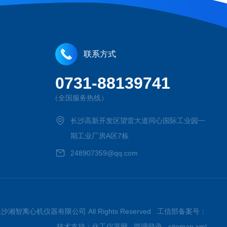
联系方式
0731-88139741
（全国服务热线）
长沙高新开发区望雷大道同心国际工业园一
期工业厂房A区7栋
248907359@qq.com
026长沙湘智离心机仪器有限公司 All Rights Reserved 工信部备案号：
技术支持：
化工仪器网
管理登录
sitemap.xml