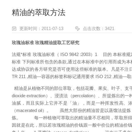
精油的萃取方法
更新时间：2011-07-13
点击次数：3421
玫瑰油标准
玫瑰精油提取工艺研究
法规*标准
玫瑰油标准（ ISO 9842 :2003）
1 目的
本标准规定
标准
下列标准所包含的条款,通过在本标准中的引用而成为本
达成协议的各方研究是否可使用这些标准的版本。凡是不注日期
TR 211 ,精油—容器的标签和标记通用要求
ISO 212 ,精油
精油是从植物不同的部位萃取，包括花瓣、果实、叶子、支干、树皮、茎或根等，
dioxide extraction）、浸渍法（percolat
油腻，而且实际上它并不是「油」，而是一种挥发性高、浓度
（macerated oil）。
虽然大部份的精油皆是以蒸馏法提炼，
炼。
每一种植物可萃取出的精油量不尽相同，萃取所得的量
因就是在此，所以若玫瑰精油的价钱跟一般中价位的精油价钱