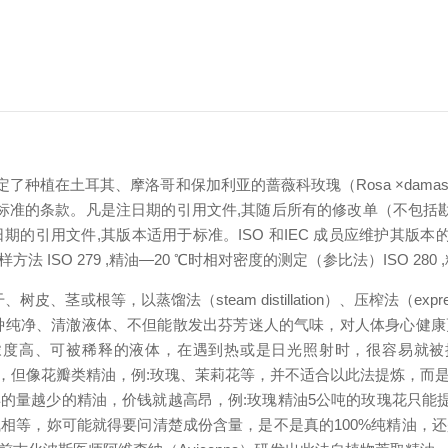
了种植在土耳其、摩洛哥和保加利亚的蔷薇科玫瑰（Rosa ×damasc
标准的条款。凡是注日期的引用文件,其随后所有的修改单（不包括勘
的引用文件,其版本适用于标准。ISO 和IEC 成员应维护其版本
—取样方法
ISO 279 ,精油—20 ℃时相对密度的测定（参比法）
ISO 2
以蒸馏法（steam distillation）、压榨法（expression）
ion）、所提炼出的一种纯净、清澈液体、不但能散发出芬芳迷人的气味，对
高、可被稀释的液体，在遇到热或是日光照射时，很容易就被挥发、
但像花瓣类精油，例:玫瑰、茉莉花等，并不适合以此法提炼，而是
越少的精油，价钱就越高昂，例:玫瑰精油5公吨的玫瑰花只能提炼
相等，妳可能就得要问清楚成份含量，是不是真的100%纯精油，