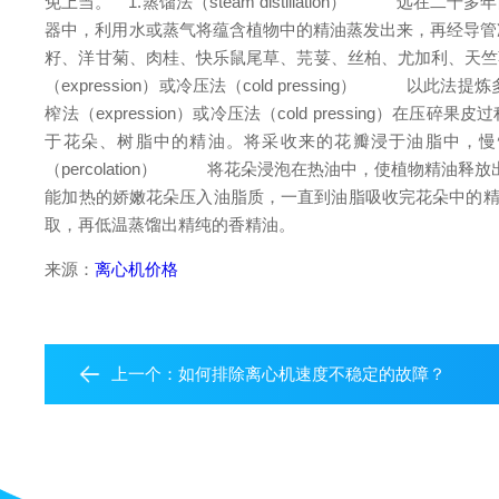
免上当。
1.蒸馏法（steam distillation）
远在二千多年前古
器中，利用水或蒸气将蕴含植物中的精油蒸发出来，再经导
籽、洋甘菊、肉桂、快乐鼠尾草、芫荽、丝柏、尤加利、天竺
（expression）或冷压法（cold pressing）
以此法提炼多半
榨法（expression）或冷压法（cold pressing
于花朵、树脂中的精油。将采收来的花瓣浸于油脂中，
（percolation）
将花朵浸泡在热油中，使植物精油释放
能加热的娇嫩花朵压入油脂质，一直到油脂吸收完花朵中的精
取，再低温蒸馏出精纯的香精油。
来源：
离心机价格
上一个：
如何排除离心机速度不稳定的故障？