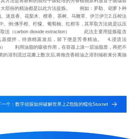
，其方法是将新鲜的或经干燥处理的芳香植物原料放置于蒸馏容
来，大部份的精油都是以此方法提炼。
例如：罗勒、胡萝卜种
瑰、迷迭香、花梨木、檀香、茶树、马鞭草、伊兰伊兰
2.压榨法
。例:佛手柑、柠檬、葡萄柚、红柑等，其萃取方法就是以压
取法（carbon dioxide extraction）
此法主要用提炼蕴含
以机器搅拌，待酒精蒸发后，留下便是芳香精油。
4.浸渍法
on）
利用油脂的吸收作用，在容器上涂一层油脂质，再把不
类的溶剂流过花瓣上数次后,将饱含香精油之溶剂倾析来分离抽
下一个：
数字侦探如何破解世界上Z危险的蠕虫Stuxnet