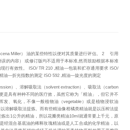
ena Miller） 油的某些特性以便对其质量进行评估。
2 引用
误的内容） 或修订版均不适用于本标准,然而鼓励根据本标准
的现行有效性。
ISO/ TR 210 ,精油—包装和贮存通用要求
ISO/
80 ,精油—折光指数的测定
ISO 592 ,精油—旋光度的测定
、溶解吸取法（solvent extraction）、吸取法（carbon
人体身心健康更是具有种种不同的医疗效，虽然它称为「精油」，但它并不
氧化，不像一般植物油（vegetable）或是植物浸软油
以溶解吸取法提炼。而有些精油像柑橘类精油就是以压榨法提
出1公升的精油，所以花瓣类精油10ml就通常要上千元，原
还是经混合基底油的稀释玫瑰精油或是人工合成的化学精油，以