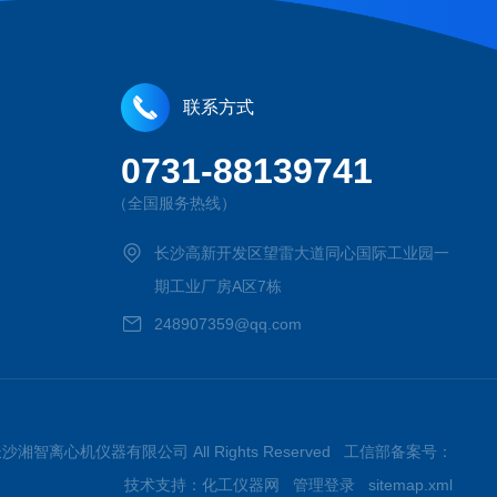
联系方式
0731-88139741
（全国服务热线）
长沙高新开发区望雷大道同心国际工业园一
期工业厂房A区7栋
248907359@qq.com
026长沙湘智离心机仪器有限公司 All Rights Reserved 工信部备案号：
技术支持：
化工仪器网
管理登录
sitemap.xml