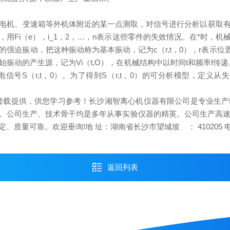
电机、变速箱等外机体附近的某一点测取，对信号进行分析以获取
用Fi（e），i_1，2，…，n表示这些零件的失效情况。在*时，
强迫振动，把这种振动称为基本振动，记为c（r,t，0），r表示位
振动的产生源，记为Vi（t,O），在机械结构中以时间t和频率f传
号S（r,t，0）。为了得到S（r,t，0）的可分析模型，定义从失效
转载提供，供您学习参考！长沙湘智离心机仪器有限公司是专业生产
公司生产、技术骨干均是多年从事实验仪器的精英。公司生产高速冷
质量可靠。欢迎垂询!地 址：湖南省长沙市望城坡 ： 410205
返回列表