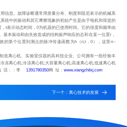
有用信息。故障诊断通常用质量分布、刚度和阻尼表示的机械系
机械系统中的振动和其它摩擦现象的初始产生是由于电机和筛篮的
置，t表示动态时间，0为机器的已使用时间。它的强度和频率由
递。基本振动和由失效造成的结构振声响应的总和在某一位置r，
的第个位置到测点的脉冲传递函数为h（ri,t，0），这里ri--
制造离心机、实验室仪器的高科技企业。公司拥有一批经验丰
冻离心机;冷冻离心机;大容量离心机;高速离心机;低速离心机
电 话：：李
1391780350
网 址：
www.xiangzhilxj.com
下一个：
离心技术的发展