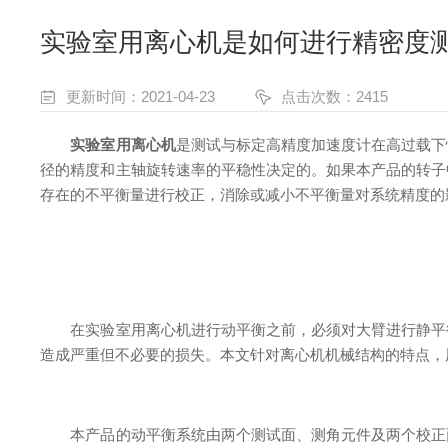
实验室用离心机是如何进行精密度
更新时间：2021-04-23
点击次数：2415
实验室用离心机
是测试与标定高精度加速度计在高过载下
径的精度和主轴旋转速率的平稳性决定的。如果本产品的转子
存在的不平衡量进行校正，消除或减小不平衡量对系统精度的
在实验室用离心机进行动平衡之前，必须对大臂进行静平衡
造成严重但不必要的损失。本文针对离心机机械结构的特点，
本产品的动平衡系统由两个测试面、测角元件及两个校正面