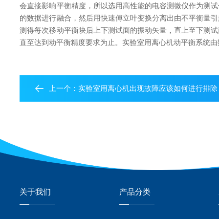
会直接影响平衡精度，所以选用高性能的电容测微仪作为测试
的数据进行融合，然后用快速傅立叶变换分离出由不平衡量引
测得每次移动平衡块后上下测试面的振动矢量，直上至下测试
直至达到动平衡精度要求为止。实验室用离心机动平衡系统由
上一个：
实验室用离心机出现故障应该如何进行排除
关于我们
产品分类