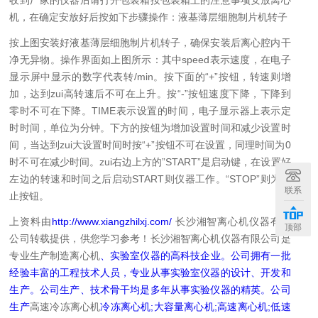
收到厂家的仪器后请打开包装箱按包装箱上的注意事项安放离心
机，在确定安放好后按如下步骤操作：
液基薄层细胞制片机转子
按上图安装好液基薄层细胞制片机转子，确保安装后离心腔内干
净无异物。
操作界面如上图所示：其中speed表示速度，在电子
显示屏中显示的数字代表转/min。按下面的“+”按钮，转速则增
加，达到zui高转速后不可在上升。按“-”按钮速度下降，下降到
零时不可在下降。TIME表示设置的时间，电子显示器上表示定
时时间，单位为分钟。下方的按钮为增加设置时间和减少设置时
间，当达到zui大设置时间时按“+”按钮不可在设置，同理时间为0
时不可在减少时间。zui右边上方的”START”是启动键，在设置好
左边的转速和时间之后启动START则仪器工作。“STOP”则为停
联系
止按钮。
上资料由
http://www.xiangzhilxj.com/
长沙湘智离心机仪器有限
顶部
公司转载提供，供您学习参考！长沙湘智离心机仪器有限公司是
专业生产制造
离心机
、实验室仪器的高科技企业。公司拥有一批
经验丰富的工程技术人员，专业从事实验室仪器的设计、开发和
生产。公司生产、技术骨干均是多年从事实验仪器的精英。公司
生产
高速冷冻离心机
冷冻离心机;大容量离心机;高速离心机;低速