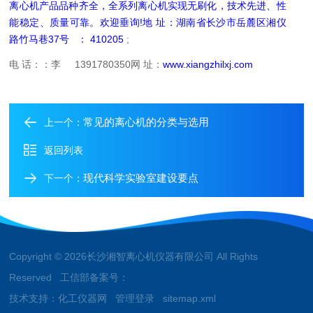
离心机产品品种齐全，全系列离心机实现无刷化，技术先进、性
能稳定、质量可靠。欢迎垂询!地 址：湖南省长沙市岳麓区湘仪
路竹马巷37号
： 410205
;
电 话：：李
1391780350
网 址：
www.xiangzhilxj.com
常见的离心机的分类与选用
上一个：
返回列表
现代科学实验室建设要点
下一个：
Copyright © 2026长沙湘智离心机仪器有限公司 All Rights
Reserved 工信部备案号：
技术支持：
化工仪器网
管理登录
sitemap.xml