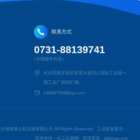
联系方式
0731-88139741
（全国服务热线）
长沙高新开发区望雷大道同心国际工业园一
期工业厂房A区7栋
248907359@qq.com
026长沙湘智离心机仪器有限公司 All Rights Reserved 工信部备案号：
技术支持：
化工仪器网
管理登录
sitemap.xml