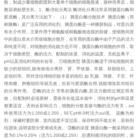
散，制成少量细胞群团和大量单个细胞的细胞悬液，接种培养后，细
胞容易贴壁生长。
1、酶消化分离法
酶消化分离法常采用胰蛋白酶和
胶原酶，其分离方法如下：
（1） 胰蛋白酶分散技术
胰蛋白酶（简
称胰酶）是广泛应用的消化剂。胰蛋白酶是一种胰脏制品，对蛋白质
有水介作用，主要作用于赖氨酸或精氨酸相连接的肽键，使细胞间质
中的蛋白质水介而使细胞分散开，在常用的蛋白酶中由于产品的活力
和纯度不同，对细胞的消化能力也不同，胰蛋白酶对细胞的作用，取
决于细胞类型、酶的活力、配制的浓度、消化的温度、无机盐离子、
pH以及消化时间的长短等。
①细胞类型 胰蛋白酶适于消化细胞间质
较少的软组织,能有效地分离肝、肾、甲状腺、羊膜、胚胎组织、上
皮组织等。而对含结缔组织较丰富的组织,如 乳腺、滑膜、子宫、纤
维肉瘤、肿瘤组织等就无效，但若与胶原酶合用,就能增加其对组织
的分离作用。
②酶的活力 市售的胰蛋白酶,其活力都经过测定而有
效，但配制时必须新鲜，需保存在低温冰箱中，消化时的pH和温度
都要适宜，否则会影响活力，细胞的分散直接与酶的活力有关，zui
终使用活力为1:200或1:250，56℃pH8.0时活力zui强。
该酶为粉
剂，保藏时要防潮，室内温度不宜过高，保存时间不能太长，若粉剂
结团块,说明该部分受潮或失效。
③酶的浓度 胰蛋白酶一般采用的浓
度为0.1%-0.25%（活力1:200或1:250）,但遇到难消化的组织时，浓