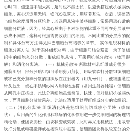
心时间，但速度不能太高，延时也不能太长，以避免挤压或机械损伤
细胞，离心沉淀用无钙、镁PBS洗两次，用培养基洗一次后，调整适
当细胞浓度后再分瓶培养，若选用悬液中某些细胞，常采用离心后的
细胞分层液，因为，经离心后由于各种细胞的比重不同可在分层液中
形成不同层，这样可根据需要收获目的细胞。不同比重的分层液的配
制和具体分离方法详见淋巴细胞分离培养的章节。
实体组织材料的
细胞分离方法
对于实体组织材料，由于细胞间结合紧密，为了使组
织中的细胞充分分散，形成细胞悬液，可采用机械分散法（物理裂
解）和消化分离法。
（一）机械分散法
所取材料若纤维成分很少，
如脑组织，部分胚胎组织可采用剪刀剪切、用吸管吹打分散组织细胞
或将已充分剪碎分散的组织放在注射器内（用九号针），使细胞通过
针头压出，或在不锈钢纱网内用钝物压挤（常用注射器钝端）使细胞
从网孔中压挤出。此法分离细胞虽然简便、快速，但对组织机械损伤
大，而且细胞分散效果差。此法仅适用于处理纤维成分少的软组织。
（二）消化分离法
组织消化法是把组织剪切成较小团块（或糊
状），应用酶的生化作用和非酶的化学作用进一步使细胞间的桥连结
构松动，使团块膨松，由块状变成絮状，此时再采用机械法，用吸管
吹打分散或电磁搅拌或在摇珠瓶中振荡，使细胞团块得以较充分的分