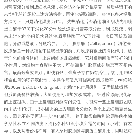
用营养液分散制成细胞悬液，按合适的浓度分瓶培养，然后将留下的
未*消化的组织按上述方法操作，再消化提取细胞。
冷消化多次提取
方法同上，只是消化温度为4℃。
先热消化后冷消化 将组织块先用胰
蛋白酶于37℃下消化20分钟经洗涤后用营养液分散，制成悬液，剩
余未消化的小组织块经洗涤后用胰酶于4℃下过夜，次日再提取细
胞，分散成悬液，分瓶培养。
（2） 胶原酶（Collagenase）消化法
胶原酶是一种从细菌中提取出来的酶，对胶原有很强的消化作用。适
于消化纤维性组织、上皮组织以及癌组织，它对细胞间质有较好的消
化作用，对细胞本身影响不大，可使细胞与胶原成分脱离而不受伤
害。该酶分离效果好，即使有钙、镁离子存在仍有活性，故可用PBS
和含血清的培养液配制，即操作简便又可提高细胞成活率，zui终浓
度200u/mL或0.1～0.3mg/mL。此酶消化作用缓和，无需机械振荡，
但胶原酶价格较高，大量使用将增加实验成本。
经过胶原酶消化后
的上皮组织，由于上皮细胞对酶有耐受性，可能有一些上皮细胞团块
尚未被*消化开。成小团块的上皮细胞比分散的单个上皮细胞更易生
长，因此不必要再进一步消化处理。
鉴于胰蛋白酶和胶原酶的生物
学活性和在不同浓度下消化各种组织小块所需的时间（小时）有差
异，以及两者价格不等，有人采用胶原酶与胰蛋白酶并用，同时还可