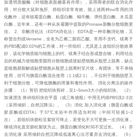
加透明质酸酶（对细胞表面糖基有作用），采用两者的联合消化作
用，对分散大鼠和兔肝、癌组织非常有效。
除上述两种zui常用的消
化酶外，还有链霉蛋白酶、粘蛋白酶、蜗牛酶、弹性蛋白酶、木瓜蛋
白酶，近年来，还有一种从灰霉菌中提取的Pronase新酶分散细胞更
佳。
2、非酶消化法（EDTA消化法）
EDTA是一种非酶消化物，又
称螯合剂或Versene，全名为乙烯二胺四乙酸。常用不含钙、镁离子
的PBS配成0.02%的工作液，对一些组织，尤其是上皮组织分散效果
好，该化学物质能与细胞上的钙、镁离子结合形成螯合物，利用结合
后的机械力使细胞变圆而分散细胞或使贴壁细胞从瓶壁上脱离，缺点
是细胞易裂解或贴壁细胞从瓶壁上脱离时呈片状，有团块，常不单独
使用，但可与胰蛋白酶混合使用（1:1或2:1），不仅利于细胞脱壁又
利于细胞分散，可降低胰酶的用量和毒性作用。
消化分离法的操作
步骤：
（1）剪切 把组织块剪碎，呈1~5mm3大小的组织块。
（2）
加液漂洗 将碎组织块在平皿（或三角烧瓶）中用无钙镁PBS洗2-3次
（采用倾斜，自然沉降法）。
（3）消化 加入消化液（胰蛋白酶或
胶原酶或EDTA）于37℃水浴中作用适当时间（中间可轻摇1~2
次），若组织块膨松呈絮状可终止，若变化不大可更换一次消化液，
继续消化直至膨松絮状为止。胰蛋白酶消化时间不宜过长。
（4）弃
去消化液 采用倾斜自然沉降或低速离心法尽量弃去消化液。
（5）