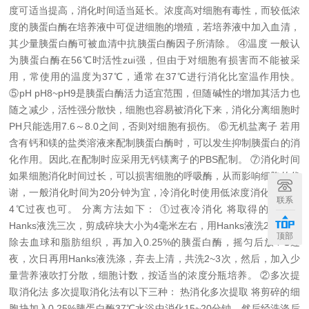
度可适当提高，消化时间适当延长。浓度高对细胞有毒性，而较低浓
度的胰蛋白酶在培养液中可促进细胞的增殖，若培养液中加入血清，
其少量胰蛋白酶可被血清中抗胰蛋白酶因子所清除。
④温度 一般认
为胰蛋白酶在56℃时活性zui强，但由于对细胞有损害而不能被采
用，常使用的温度为37℃，通常在37℃进行消化比室温作用快。
⑤pH pH8~pH9是胰蛋白酶活力适宜范围，但随碱性的增加其活力也
随之减少，活性强分散快，细胞也容易被消化下来，消化分离细胞时
PH只能选用7.6～8.0之间，否则对细胞有损伤。
⑥无机盐离子 若用
含有钙和镁的盐类溶液来配制胰蛋白酶时，可以发生抑制胰蛋白的消
化作用。因此,在配制时应采用无钙镁离子的PBS配制。
⑦消化时间
如果细胞消化时间过长，可以损害细胞的呼吸酶，从而影响细胞的代
谢，一般消化时间为20分钟为宜，冷消化时使用低浓度消化液，于
联系
4℃过夜也可。
分离方法如下：
①过夜冷消化 将取得的组织用
Hanks液洗三次，剪成碎块大小为4毫米左右，用Hanks液洗2~3次以
顶部
除去血球和脂肪组织，再加入0.25%的胰蛋白酶，摇匀后放4℃过
夜，次日再用Hanks液洗涤，弃去上清，共洗2~3次，然后，加入少
量营养液吹打分散，细胞计数，按适当的浓度分瓶培养。
②多次提
取消化法 多次提取消化法有以下三种：
热消化多次提取 将剪碎的细
胞块加入0.25%胰蛋白酶37℃水浴中消化15~20分钟，然后经洗涤后