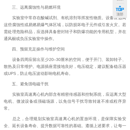
三、远离腐蚀性与易燃环境
顶部
实验室中常存在酸碱试剂、有机溶剂等挥发性物质。设备应远离
这些腐蚀性或易燃易爆气体区域，以防损坏电子元件或引发火灾。若
需处理危险样品，应选择具备密封转子和防爆功能的专用机型，并在
通风橱或负压实验室中操作。
四、预留充足操作与维护空间
设备四周应留出至少20–30厘米的空间，便于开门、装卸转子、
散热及日常维护。电源插座需接地良好，电压稳定，建议配备稳压器
或UPS，防止电压波动影响电机寿命。
五、避免强电磁干扰
实验室高速离心机内部含有精密传感器和控制系统，应远离大型
电机、微波设备或强磁场源，以免信号干扰导致转速不准或程序异
常。
总之，合理规划实验室高速离心机的置放环境，是保障实验安
全、延长设备寿命、提升数据可靠性的基础。遵循上述要求，让每一