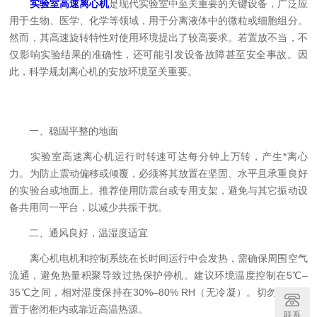
实验室高速离心机
是现代实验室中至关重要的关键设备，广泛应
用于生物、医学、化学等领域，用于分离液体中的微粒或细胞组分。
然而，其高速旋转特性对使用环境提出了较高要求。若置放不当，不
仅影响实验结果的准确性，还可能引发设备故障甚至安全事故。因
此，科学规划离心机的安放环境至关重要。
一、稳固平整的地面
实验室高速离心机运行时转速可达每分钟上万转，产生*离心
力。为防止震动偏移或倾覆，必须将其放置在坚固、水平且承重良好
的实验台或地面上。推荐使用防震台或专用支架，避免与其它振动设
备共用同一平台，以减少共振干扰。
二、通风良好，温湿度适宜
离心机电机和控制系统在长时间运行中会发热，需确保周围空气
流通，避免热量积聚导致过热保护停机。建议环境温度控制在5℃–
35℃之间，相对湿度保持在30%–80% RH（无冷凝）。切勿将设备
置于密闭柜内或靠近高温热源。
联系