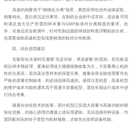
高速的则聚焦于“精细化分离”场景，典型应用包括外泌体提取、
病毒纯化、蛋白质沉淀分离等。在制药企业的中试车间，该设备可同
时满足放大生产所需的样本量与GMP标准对分离精度的要求。此
外，在食品安全检测中，针对乳制品脂肪球或饮料悬浮颗粒的分析，
也需要借助高速机型实现更精准的粒径分布检测。
四、综合选型建议
实验室在决策时应遵循“先定目标，再选参数”的原则。若实验流
程以样本预处理、废液处理或大规模细胞收集为主，大容量离心机的
性价比更高；若涉及珍贵样本的深度分离、微量杂质去除或需要符合
严格的质量控制标准，则必须选择高速的。值得注意的是，高速机型
的维护成本与能耗通常高于普通大容量机型，需在长期运行成本中进
行综合考量。
随着自动化技术的发展，部分机型已实现大容量与高速功能的模
块化切换，但核心原理仍遵循上述应用逻辑。无论选择何种设备，均
需匹配对应的转子类型与耗材规格，才能充分发挥设备性能。