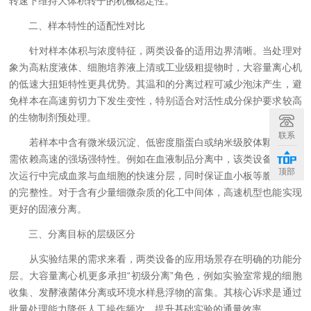
转速下维持大体积转子的机械稳定性。
二、样本特性的适配性对比
针对样本体积与浓度特征，两类设备的适用边界清晰。当处理对
象为高粘度液体、细胞培养液上清或工业级粗提物时，大容量离心机
的低速大扭矩特性更具优势。其温和的分离过程可减少泡沫产生，避
免样本在高速剪切力下发生变性，特别适合对活性成分保护要求较高
的生物制剂预处理。
联系
若样本中含有微米级沉淀、低密度脂蛋白或纳米级胶体颗粒，则
需依赖高速的强场强特性。例如在血液制品分离中，该类设备可在单
顶部
次运行中完成血浆与血细胞的快速分层，同时保证血小板等脆弱成分
的完整性。对于含有少量细微杂质的化工中间体，高速机型也能实现
更好的固液分离。
三、分离目标的层级区分
从实验结果的需求来看，两类设备的应用场景存在明确的功能分
层。大容量离心机更多承担“初级分离”角色，例如实验室常规的细胞
收集、发酵液菌体分离或环境水样悬浮物的富集。其核心诉求是通过
批量处理能力降低人工操作频次，提升基础实验的通量效率。