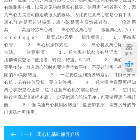
有细胞离心机，以及常见的微量离心机等。使用离心机首重安全，因
为离心力失控可能造成很大的破坏。因此要注意离心管是否有平衡，
离心转速是否超过极限，离心陀是否有腐蚀或过荷。
仪器用
具：
高速冷冻离心机
离心陀及离心管
微量离心机 ?ｍｉ
ｃｒｏｆｕｇｅ?
悬臂式粗天平
操作项目：
１． 平衡离
心管。
２． 离心机操作方法。
３． 离心机及离心陀的保养
方法。
注意事项：
１． 通常离心机都会有登记表，请在使
联系
用前确实登记 ?使用者、转陀、转速、时间?。
２． 离心管一定
要平衡好，放入离心陀时也要注意位置平衡。不要超过离心机或离心
顶部
陀的zui高限转速。
３． 一定要在达到预设转速后，才能离开离
心机；若有任何异状，要立刻停机。
４． 通常听声音即可得知
离心状况是否正常，也可注意离心机的震动情形。
５． 使用硫
酸铵等高盐溶液样本后，一定要把离心陀洗干净，也要清理离心机转
舱。
６． 超高速离心机则因转速*，也更加复杂，需要另外的专
门训练才可使用。
离心机基础保养介绍
上一个：