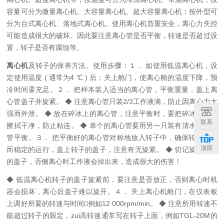
容量可分为微量离心机、大容量离心机、超大容量离心机；按外型可
分为台式离心机、落地式离心机。使用离心机首重安全，离心力失控
可能造成很大的破坏。因此要注意离心管是否平衡，转速是否超过设
置，转子是否有腐蚀等。
离心机
及转子的保养方法。
使用步骤：
１． 如使用低温离心机，设
定使用温度 ( 通常为4
℃
)
后；关上舱门，使离心舱的温度下降，预
冷时间要充足。
２． 把样本装入适当的离心管，平衡重量，盖上离
心管盖子并旋紧。
◆
注意离心管只装2/3工作液满，防止因离心力太
强而外泄。
◆
放在碎冰上的离心管，注意平衡时，要把碎冰的液体
联系
擦拭干净，防止粘连。
◆
单个的离心管要用另一只装有清水的离心
管平衡。
３． 把平衡好的离心管对称地放入转子中，确保转子平衡
顶部
而稳定的运行，盖上转子的盖子，注意有无旋紧。
◆
切记旋紧转子
的盖子，否侧离心时工作液会掉出来，造成很大的伤害！
◆
低温离心机转子的盖子旋紧前，要注意是否放正，否则离心时机
器会损坏，离心后盖子难以旋开。
４． 关上离心机舱门，在仪表板
上调好所要的转速与时间

例如12 000rpm
/
min
。
◆
注意所用转速不
能超过转子的限定，zui高转速通常写在转子上面，例如TGL-20M的