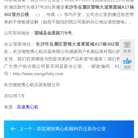
区湘仪路竹马巷37号301房搬至
长沙市岳麓区雷锋大道莱茵城
A17
栋
402
室办公楼
。（），传真（）等均不变，公司办公室的搬迁给您带
来的不便敬请谅解（如您不能找到我公司新的办公地址请您致电）。
公司车间地址：
望城县金星路
778
号
。
办公室新地址：
长沙市岳麓区雷锋大道莱茵城
A17
栋402
室。
在
联系
此，长沙湘智离心机仪器有限公司感谢用户长期以来对我们的关注和
支持。我们也将继续为您提供更的产品和更*的服务！我们热烈欢迎
广大用户前访我公司新车间及新办公室。
：
邮政编码：410205
公
顶部
司：
http://www.xiangzhilxj.com
长沙湘智离心机仪器有限公司
2012年7月
来源：
高速离心机
恭贺湘智离心机顺利乔迁新办公室
上一个：