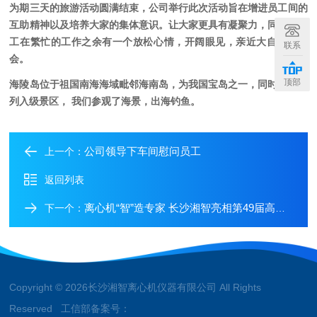
为期三天的旅游活动圆满结束，公司举行此次活动旨在增进员工间的
互助精神以及培养大家的集体意识。让大家更具有凝聚力，同时让员
工在繁忙的工作之余有一个放松心情，开阔眼见，亲近大自然的机
联系
会。
顶部
海陵岛位于祖国南海海域毗邻海南岛，为我国宝岛之一，同时景区也
列入级景区， 我们参观了海景，出海钓鱼。
公司领导下车间慰问员工
上一个：
返回列表
离心机“智”造专家 长沙湘智亮相第49届高教展
下一个：
Copyright © 2026长沙湘智离心机仪器有限公司 All Rights
Reserved 工信部备案号：