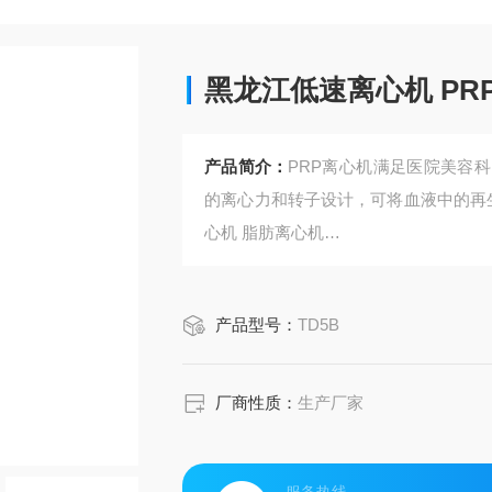
黑龙江低速离心机 PR
产品简介：
PRP离心机满足医院美容
的离心力和转子设计，可将血液中的再生
心机 脂肪离心机
【仪器特点】PRP离心机 美容离心机 
产品型号：
TD5B
①微机控制、变频无刷电机、离心腔内
厂商性质：
生产厂家
②配有空气过滤器减噪声装置，噪音小