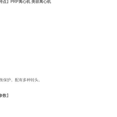
特点
】PRP离心机 美容离心机
衡保护。配有多种转头。
参数】