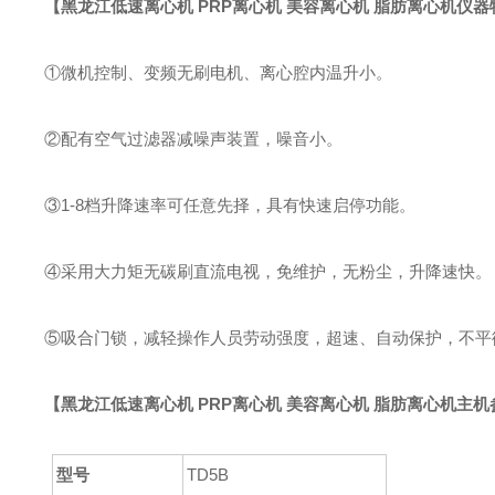
【黑龙江
低速离心机 PRP离心机 美容离心机 脂肪离心机
仪器
①微机控制、变频无刷电机、离心腔内温升小
。
②配有空气过滤器减噪声装置，噪音小
。
③1
-8档升降速率可任意先择，具有快速启停功能。
④
采用大力矩无碳刷直流电视，免维护，无粉尘，升降速快。
⑤吸合门锁，减轻操作人员劳动强度，超速、自动保护，不平
【
黑龙江低速离心机 PRP离心机 美容离心机 脂肪离心机
主机
型号
TD5B