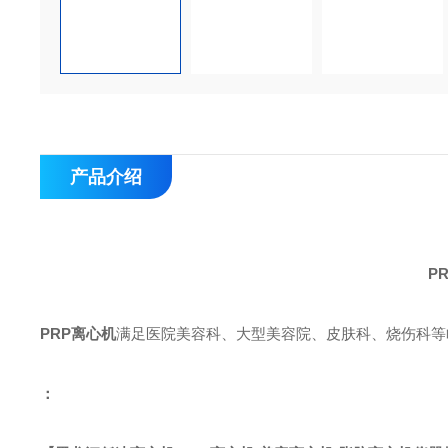
产品介绍
P
PRP离心机
满足
医院美容科
、
大型美容院
、
皮肤科、烧伤科等
：