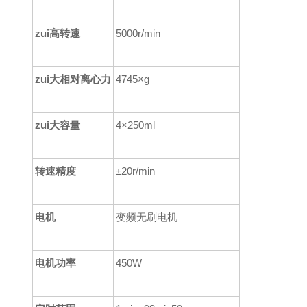
zui高转速
5000r/min
zui大相对离心力
4745
×
g
zui大容量
4×250ml
转速精度
±20r/min
电机
变频无刷电机
电机功率
450
W