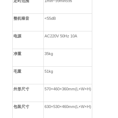
定时范围
1min~99min59s
整机噪音
<55dB
电源
AC220V 50Hz 10A
净重
35kg
毛重
51kg
外形尺寸
5
70
×
460
×
360mm(L
×
W
×
H)
包装尺寸
630
×530×460
mm(L
×
W
×
H)