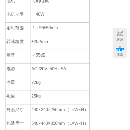
电机
无刷电机
电机功率
40W
定时范围
1
～
99
h59
min
联系
转速精度
±20r
/min
噪音
＜55dB
顶部
电源
AC220V 50Hz 5A
净重
22kg
毛重
25kg
外形尺寸
4
40
×
340
×
250
mm
（L
×W×H
）
包装尺寸
5
40
×
440
×
350
mm
（L
×W×H
）