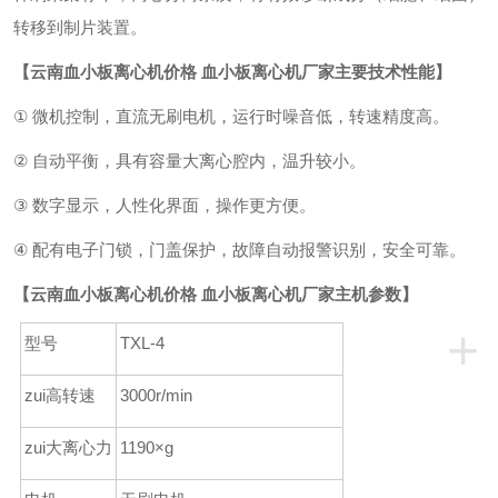
转移到制片装置。
【
云南
血小板离心机价格 血小板离心机厂家
主要技术性能】
①
微机控制
，直流
无刷电机
，
运行时噪音低
，转速精度高。
②
自动平衡
，
具有容量大离心腔内
，
温升较小
。
③
数字显示
，人性化界面，操作更方便。
④
配有电子门锁，门盖保护，故障自动报警识别，安全可靠。
【
云南
血小板离心机价格 血小板离心机厂家
主机参数】
+
型号
T
XL-4
zui高转速
3000r/min
zui大离心力
1190
×
g