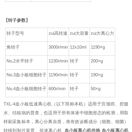
【转子参数】
转子型号
zui高转速
zui大容量
zui大离心力
角转子
3000r/min
12x10ml
1190
×
g
No.2水平转子
1230r/min
转子
200
×
g
No.3血小板细胞转子
1190r/min
转子
190
×
g
No.4血小板细胞转子
600r/min
转子
50
×
g
TXL-4血小板低速离心机（以下简称本机）适用于宫颈癌、腔腹
水、结核病的普查，也适用于所有体液中细胞形态的检测，用取
样刷采集标本，离心分离杂质，将有效诊断成分（细胞、细菌）
转移到制片装置。低速离心机
血小板离心机价格 血小板离心机