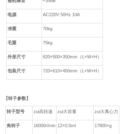
整机噪音
<55dB
电源
AC220V 50Hz
1
0A
净重
70kg
毛重
75kg
外形尺寸
620
×
500
×
350
mm
（
L
×
W
×
H
）
包装尺寸
720
×
610
×
450
mm
（
L
×
W
×
H
）
【
转子参数】
转子型号
zui高转速
zui大容量
zui大离心力
角转子
16000r/min
12×0.5ml
17800×g