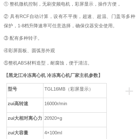
① 整机微机控制，无刷变频电机，彩屏显示，操作方便，
② 具有RCF自动计算，设有不平衡，超速、超温、门盖等多种
保护，
1-8
档升降速率可任意选择，确保仪器安全使用。
③ 配有多种转子
。
④彩屏面板、圆弧形外观
⑤
整机
ABS材料造型，耐腐蚀，便于清洁。
【
黑龙江冷冻离心机 冷冻离心机厂家
主
机参数】
+
型号
TGL16MB（彩屏显示）
zui高转速
16000r/min
zui大相对离心力
20920×g
zui大容量
4×100ml