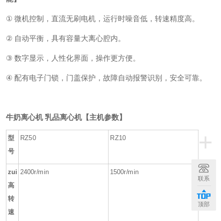
①
微机控制
，直流
无刷电机
，
运行时噪音低
，转速精度高。
②
自动平衡
，
具有容量大离心腔内
。
③
数字显示
，人性化界面，操作更方便。
④
配有电子门锁，门盖保护，故障自动报警识别，安全可靠。
牛奶离心机 乳品离心机
【主机参数】
+
型
RZ50
RZ10
号
zui
2
400r/min
1500
r/min
联系
高
转
顶部
速