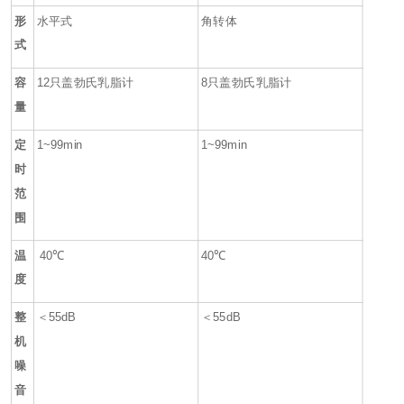
形
水平式
角转体
式
容
12只盖勃氏乳脂计
8
只盖勃氏乳脂计
量
定
1
~99
min
1
~99
min
时
范
围
温
40℃
40℃
度
整
＜55dB
＜55dB
机
噪
音