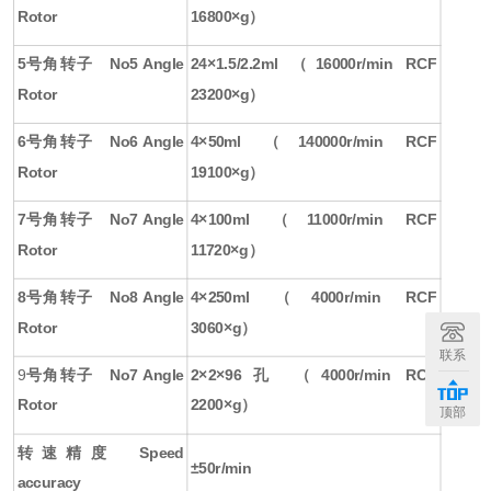
Rotor
16800×g）
5
号角转子
No5 Angle
24×1.5/2.2ml （16000r/min RCF
Rotor
23200×g）
6
号角转子
No6 Angle
4×50ml （140000r/min RCF
Rotor
19100×g）
7
号角转子
No7 Angle
4×100ml （11000r/min RCF
Rotor
11720×g）
8
号角转子
No8 Angle
4×250ml （4000r/min RCF
Rotor
3060×g）
联系
9
号角转子
No7 Angle
2×2×96
孔
（4000r/min RCF
Rotor
22
00×g）
顶部
转速精度
Speed
±
50r/min
accuracy