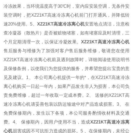
冷冻效果，当环境温度高于30℃时，室内应安装空调，无条件安
装空调时，把XZ21KT高速冷冻离心机前门打开通风，并降低转
速20%使用。
5、
XZ21KT高速冷冻离心机
安置地点清洁，注意检
查冷凝器（散热片）是否被赃物堵塞，如有堵塞应及时清理，三
个月定期清理一次，以保证冷凝效果。
XZ21KT高速冷冻离心机
售后服务与维修
为了加强对客户售后服务维修，敬请您在使用
XZ21KT高速冷冻离心机前及遇到故障时，详细阅读使用说明书
及保修条例，以使我们为您提供的服务，并希望您提出宝贵的意
见及建议。
1、 本公司离心机提供一年的*，在XZ21KT高速冷冻
离心机购买一日起一年内，如果产品发生非人为损害，本公司负
责免费维修，超过一年收取一定成本费。
2、 送修的XZ21KT高
速冷冻离心机请妥善包装以防运输途中对产品造成损害。
3、 在
免费保修期内，发生以下各项，本公司服务酌情收材料及交通
费。
4、 保修期内，因用户使用不当，造成
XZ21KT高速冷冻离
心机
损害或因不可抗拒力造成的损坏。
5 、在保修期内，未经公