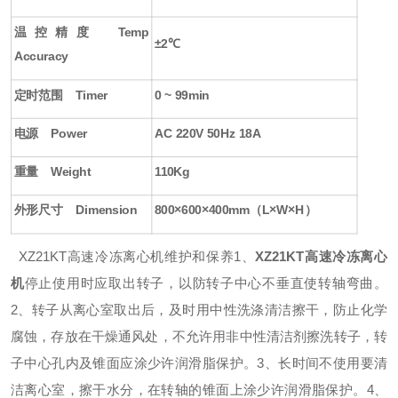
温控精度
Temp
±
2
℃
Accuracy
定时范围
Timer
0 ~ 99min
电源
Power
AC 220V 50Hz 18A
重量
Weight
110Kg
外形尺寸
Dimension
800×600×400mm
（
L×W×H
）
XZ21KT高速冷冻离心机维护和保养
1、
XZ21KT高速冷冻离心
机
停止使用时应取出转子，以防转子中心不垂直使转轴弯曲。
2、转子从离心室取出后，及时用中性洗涤清洁擦干，防止化学
腐蚀，存放在干燥通风处，不允许用非中性清洁剂擦洗转子，转
子中心孔内及锥面应涂少许润滑脂保护。
3、长时间不使用要清
洁离心室，擦干水分，在转轴的锥面上涂少许润滑脂保护。
4、