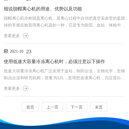
体颗粒在液体中沉降速度不同的特点，有的离心机还可对固体颗粒按
密度或粒度进行分级。采用交流变频电机驱动，整机结构合理、紧
细说脱帽离心机的用途、优势以及功能
凑，具有体积小、造型美观新型、高速运行噪音小、腔内升温低和分
脱帽离心机亦称脱盖离心机，是离心过程中自动把真空采血管的盖脱
离...
掉的常规实验室用离心机器的一种，它是专为医院、血站、体检中心
等单位专业设计而成，集自动脱帽、离心一次完成，*解决医院在分
查看更多
离真空采血管中脱帽的难题，提高了工作效率。用途：脱帽离心机属
于常规实验室用离心机，广泛用于临床医学、生物化学、免疫学、血
23
2021-10
站，医药等科研教育和生产等部门。优势：1、离心过程中自动把真
空采血管的盖脱掉，提高工作效率；2、代替手工脱帽，预防试剂接
使用低速大容量冷冻离心机时，必须注意以下操作
触人体。功能特点：1、减震：多级减振防护，离心机振动小，离
低速大容量冷冻离心机广泛应用于血站，制药企业，生物化学，生物
心...
制品企业和研究机构，容量为12L，是理想血液离心机，沉淀蛋白离
心机和细胞分离离心机。产品采用特色变频电机，大扭矩，免维护。
查看更多
柔性轴驱动系统，运行平稳。进口压缩机，制冷/加热双回路和温度
控制精确。PC处理器的显示速度、温度和时间。它可存储40个操作
程序和有你选择的10级加速和减速。高质量钢结构机身，双重保护
首页
上一页
下一页
末页
钢套，确保安全3级减震达到的离心作用。低速大容量冷冻离心机是
利用离心机加速度沉降原理对溶液中密度不同的细胞（粒子）在...