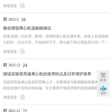
自动完成，无需人工值守。通过仪器规范的工作流程，使每一个标本
查看更多
都能制得效果统一的标本片。本机使用了ARM11嵌入式平台，大尺
寸触摸屏，全中文界面，操作简便。液基薄层制片机的性能指标：
18
2022-2
1、杜绝使用无纺布过滤粘液，防止组织样品中的癌细胞等病变细胞
随着粘液一起被过滤掉。避免只求制片清晰，不求癌症检出率。2、
教你摆脱离心机选购困难症
利用阔海自动制片技术和试剂技术，消除黏液、红细胞和细胞碎屑...
想要选择一台好用、耐用、实用的离心机实属不易，很多人在选购离
心机时，左右不定，不知如何下手，那么接下来让我给您介绍一下一
台好的离心机应该如何选择。先了解你要看什么：1.转速。离心机根
查看更多
据转速的不同分为低速离心机、高速离心机等，每个离心机都有额定
的最大转速，最大转速指的是在空载情况下的转速，但最大转速根据
24
2021-12
转子种类的不同、样品质量的大小而有差别。转子的不同，最大转速
也不同，具体的差别要详细咨询产品销售人员和生产厂的有关技术人
细说实验室高速离心机的使用特点及日常维护保养
员，所以在转速的选择上要慎重，所选择离心机的最大转速要高于...
联系
实验室高速离心机是利用离心力，分离液体与固体颗粒或液体与液体
的混合物中各组分的机械。它主要用于将悬浮液中的固体颗粒与液体
顶部
分开，或将乳浊液中两种密度不同，又互不相溶的液体分开；它也可
查看更多
用于排除湿固体中的液体，例如用洗衣机甩干湿衣服；特殊的超速管
式分离机还可分离不同密度的气体混合物；利用不同密度或粒度的固
21
2021-11