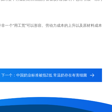
非一个“用工荒”可以形容。劳动力成本的上升以及原材料成本
下一个：
中国奶业标准被指Z低 常温奶存在有害细菌