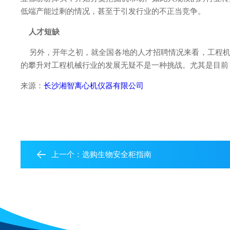
低端产能过剩的情况，甚至于引发行业的不正当竞争。
人才短缺
另外，开年之初，就全国各地的人才招聘情况来看，工程机械
的攀升对工程机械行业的发展无疑不是一种挑战。尤其是目前
来源：
长沙湘智离心机仪器有限公司
上一个：
选购生物安全柜指南