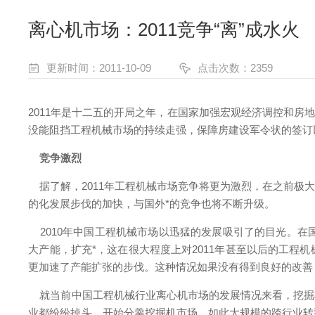
离心机市场：2011竞争“离”成水火
更新时间：2011-10-09
点击次数：2359
2011年是十二五的开局之年，在国家加强宏观经济调控和
没能阻挡工程机械市场的持续走强，保障房建设军令状的签订
竞争激烈
据了解，2011年工程机械市场竞争将更为激烈，在之前极
的化发展步伐的加快，与国外*的竞争也将不断升级。
2010年中国工程机械市场以迅猛的发展吸引了的目光。在
大产能，扩充*，这在很大程度上对2011年甚至以后的工
更加速了产能扩张的步伐。这种情况如果没有得到良好的改善
就当前中国工程机械行业离心机市场的发展情况来看，挖掘
业都纷纷掉头，开始分羹挖掘机市场。如此大规模的跨行业转