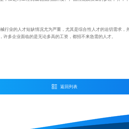
行业的人才短缺情况尤为严重，尤其是综合性人才的迫切需求，并
，许多企业面临的是无论多高的工资，都招不来急需的人才。
返回列表