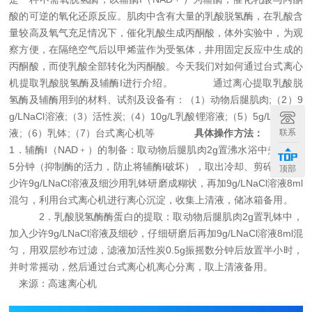
酸的可逆的氧化还原反应。肌肉中含有大量的乳酸脱氢酶，在乳酸含
量较高及氧气充足情况下，催化乳酸生成丙酮酸，体外实验中，为观
察方便，在隔绝空气后以甲烯蓝作为受氢体，井用固定反应中生成的
丙酮酸，而使乳酸全部转化为丙酮酸。今天我们对如何通过台式离心
机提取乳酸脱氢酶及辅酶I进行介绍。
通过离心提取乳酸脱
氢酶及辅酶用到的材料、试剂及设备有：（1）动物后腿肌肉;（2）9
g/LNaCl溶液;（3）活性炭;（4）10g/L乳酸锂溶液;（5）5g/LKCN溶
联系
液;（6）乳钵;（7）台式离心机等
具体操作方法：
1．辅酶I（NAD﹢）的制备：取动物后腿肌肉2g置沸水浴中煮沸4—
5分钟（抑制酶的活力，防止将辅酶I破坏），取出冷却、剪碎，加入
顶部
少许9g/LNaCl溶液及细沙用乳钵研磨成糊状，再加9g/LNaCl溶液8ml
混匀，利用台式离心机进行离心沉淀，收集上清液，储冰箱备用。
2．乳酸脱氢酶酶蛋白的提取：取动物后腿肌肉2g置乳钵中，
加入少许9g/LNaCl溶液及细砂，仔细研磨后再加9g/LNaCl溶液8ml混
匀，用双层纱布过滤，滤液加活性炭0.5g振摇数分钟后放置半小时，
并时常摇动，然后通过台式离心机离心分离，取上清液备用。
来源：高速离心机