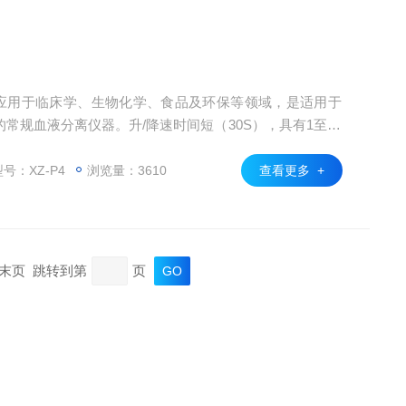
泛应用于临床学、生物化学、食品及环保等领域，是适用于
常规血液分离仪器。升/降速时间短（30S），具有1至10
速，不平衡检测保护，确保人身安全。⑦ 触摸面板，可编程
作简单。⑧ 安全型脱帽盒，预防在运转过程中血液交叉感
号：XZ-P4
浏览量：3610
查看更多 +
页 末页 跳转到第
页