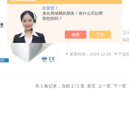
欢迎您！
来自局域网的朋友！有什么可以帮
助您的吗？
脱帽离心机价格
XZ-P4脱帽离心机价格，可广
医院检验科，生物室，中心血站的
档升/降速。⑥ 设电子门锁，超
操作，转速离心力自动转换，操
更新时间：2024-12-06
产品型
染。
共 1 条记录，当前 1 / 1 页 首页 上一页 下一