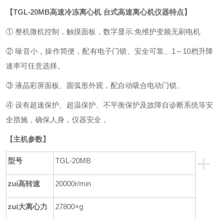
【
TGL-20MB高速冷冻离心机 台式高速离心机
仪器特点】
① 整机微机控制，触摸面板，数字显示.免维护变频无刷电机
② 噪音小，操作简便，配有电子门锁、安全可靠、1
～
10档升降
速率可任意选择。
③
液晶
彩屏面板、圆弧形外观，配自动吸合电动门锁。
④
设有超速保护、超温保护、不平衡保护及故障自诊断系统等安
全措施，确保人身，仪器安全，
【
主机参数】
+
型号
TGL-20MB
zui高转速
20000r/min
zui大离心力
27800
×g