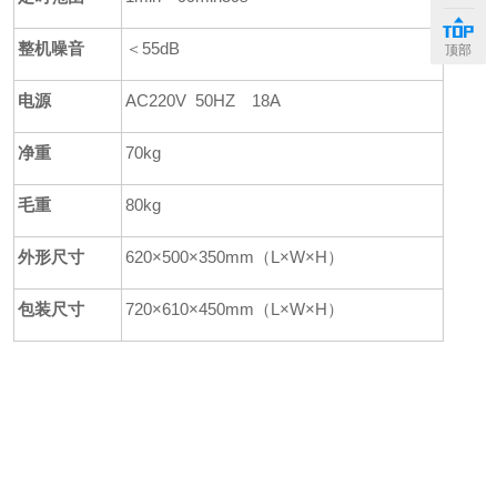
整机噪音
＜55dB
顶部
电源
AC220V 50HZ 18A
净重
70kg
毛重
80kg
外形尺寸
620
×500×350mm（L×W×H）
包装尺寸
720
×610×450
mm
（
L
×
W
×
H
）