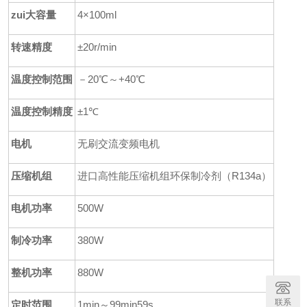
zui大容量
4×100ml
转速精度
±20r/min
温度控制范围
－20
℃～+40℃
温度控制精度
±
1℃
电机
无刷交流变频电机
压缩机组
进口高性能压缩机组环保制冷剂（R134a）
电机功率
500W
制冷功率
380W
整机功率
880W
联系
定时范围
1min～99min59s