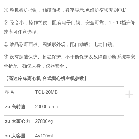
① 整机微机控制，触摸面板，数字显示.免维护变频无刷电机
② 噪音小，操作简便，配有电子门锁、安全可靠、1
～
10档升降
速率可任意选择。
③
液晶
彩屏面板、圆弧形外观，配自动吸合电动门锁。
④
设有超速保护、超温保护、不平衡保护及故障自诊断系统等安
全措施，确保人身，仪器安全，
【
高速冷冻离心机 台式离心机
主机参数】
+
型号
TGL-20MB
zui高转速
20000r/min
zui大离心力
27800
×g
zui大容量
4×100ml