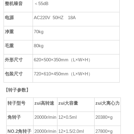
整机噪音
＜55dB
电源
AC220V 50HZ 18A
净重
70kg
毛重
80kg
外形尺寸
620
×500×350mm（L×W×H）
包装尺寸
720
×610×450
mm
（
L
×
W
×
H
）
【
转子参数】
转子型号
zui高转速
zui大容量
zui大离心力
角转子
20000r/min
12×0.5ml
20380×g
NO.2角转子
20000r/min
12×1.5/2.0ml
27800×g