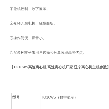
①
微机控制、
数字
显示
。
②
变频无刷电机、触摸面板
。
③
操作简便、噪音小
。
④
配多种转子供用户选择和分离效率高等优点
。
【
TG16WS高速离心机 高速离心机厂家 辽宁离心机
主机参数
型号
TG16WS（数字显示）