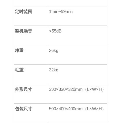
定时范围
1
min
~99min
整机噪音
<55dB
净重
2
6kg
毛重
32kg
外形尺寸
390
×
330
×
320
mm
（
L
×
W
×
H
）
包装尺寸
500
×
400
×
400
mm
（
L
×
W
×
H
）