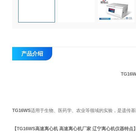
产品介绍
TG1
TG16WS
适用于生物、医
药
学、农业等领域的实验，
是
遗传基
【
TG16WS高速离心机 高速离心机厂家 辽宁离心机
仪器特点