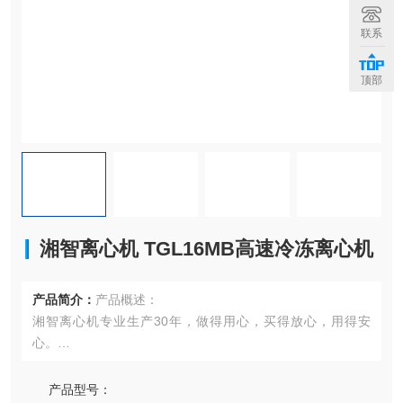
联系
顶部
湘智离心机 TGL16MB高速冷冻离心机
产品简介：
产品概述：
湘智离心机专业生产30年，做得用心，买得放心，用得安
心。
湘智离心机 TGL16MB高速冷冻离心机 是微机控制，变频无
刷电机驱动、性能稳定，噪音低，液晶彩屏显示，全面精
产品型号：