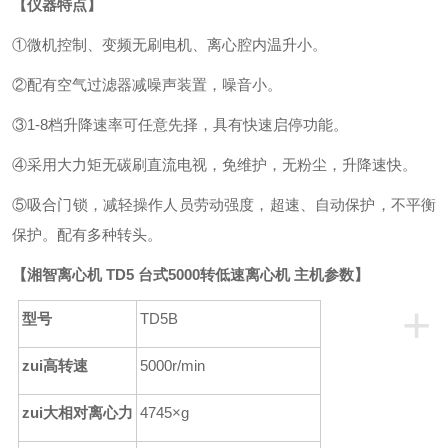
【仪器特点】
①微机控制、变频无刷电机、离心腔内温升小
。
②配有空气过滤器减噪声装置，噪音小
。
③1
-8档升降速率可任意先择，具有快速启停功能。
④
采用大力矩无碳刷直流电视，免维护，无粉尘，升降速快。
⑤吸合门锁，减轻操作人员劳动强度，超速、自动保护，不平衡
保护。配有多种转头。
【
湘智离心机 TD5 台式5000转低速离心机
主机参数】
+
型号
TD5B
zui高转速
5000r/min
zui大相对离心力
4745
×
g