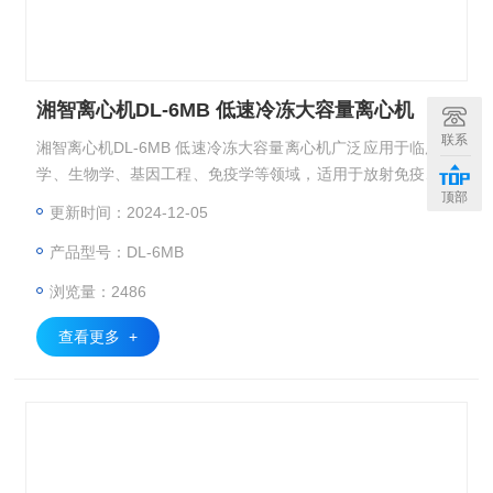
湘智离心机DL-6MB 低速冷冻大容量离心机
联系
湘智离心机DL-6MB 低速冷冻大容量离心机广泛应用于临床医
学、生物学、基因工程、免疫学等领域，适用于放射免疫、水
顶部
处理、生物化学、生物制药、血液制品的分离提纯。微机控
更新时间：2024-12-05
制，变频电机驱动，可独立设置离心力或转速，运行中可随机
产品型号：DL-6MB
查阅转速或离心力，制冷加热双回路，制冷、加热速度快。满
足血小板分离温度。
浏览量：2486
查看更多 +