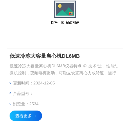
低速冷冻大容量离心机DL6MB
低速冷冻大容量离心机DL6MB仪器特点 ① 技术*进、性能*。
微机控制，变频电机驱动，可独立设置离心力或转速，运行中
可随机查阅转速或离心力，制冷加热双回路，制冷、加热速度
更新时间：2024-12-05
快。满足血小板分离温度。 ② 操作简便、效果Z佳。智能界
产品型号：
面、触摸面板、数字显示、液晶屏全中文操作软件、程序可
编、可存、可取。12档升/降速率，离心效果达到Z佳。 ③ 各
浏览量：2534
种保护、安全可靠。
查看更多 +