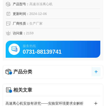
① 整机微机控制，触摸面板，数字显示.免维护变频无刷电机
产品型号：
高速冷冻离心机
② 噪音小，操作简便，配有电子门锁、安全可靠、1～10档
更新时间：
2024-12-06
升降速率可任意选择。
厂商性质：
生产厂家
③ 液晶彩屏面板、圆弧形外观，配自动吸合电动门锁。
访问量：
2159
服务热线
0731-88139741
产品分类
相关文章
高速离心机安放有讲究——实验室环境要求全解析