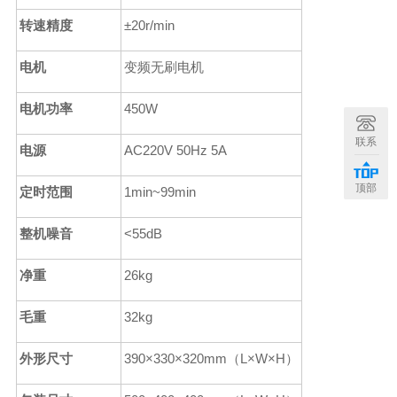
转速精度
±20r/min
电机
变频无刷电机
电机功率
450W
联系
电源
AC220V 50Hz 5A
顶部
定时范围
1
min
~99min
整机噪音
<55dB
净重
2
6kg
毛重
32kg
外形尺寸
390
×
330
×
320
mm
（
L
×
W
×
H
）