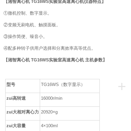
【
湘智离心机 TG16WS实验室高速离心机
仪器特点】
①
微机控制、
数字
显示
。
②
变频无刷电机、触摸面板
。
③
操作简便、噪音小
。
④
配多种转子供用户选择和分离效率高等优点
。
【
湘智离心机 TG16WS实验室高速离心机
主机参数】
+
型号
TG16WS（数字显示）
zui高转速
16000r/min
zui大相对离心力
20920×g
zui大容量
4×100ml