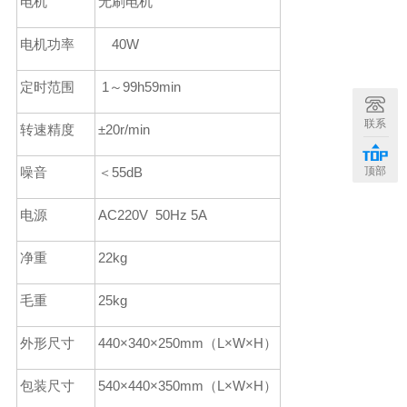
电机
无刷电机
电机功率
40W
定时范围
1
～
99
h59
min
联系
转速精度
±20r
/min
噪音
＜55dB
顶部
电源
AC220V 50Hz 5A
净重
22kg
毛重
25kg
外形尺寸
4
40
×
340
×
250
mm
（L
×W×H
）
包装尺寸
5
40
×
440
×
350
mm
（L
×W×H
）