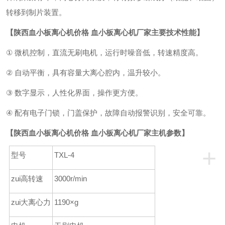
转移到制片装置。
【
陕西
血小板离心机价格 血小板离心机厂家
主要技术性能】
①
微机控制
，直流
无刷电机
，
运行时噪音低
，转速精度高。
②
自动平衡
，
具有容量大离心腔内
，
温升较小
。
③
数字显示
，人性化界面，操作更方便。
④
配有电子门锁，门盖保护，故障自动报警识别，安全可靠。
【
陕西
血小板离心机价格 血小板离心机厂家
主机参数】
+
型号
T
XL-4
zui高转速
3000r/min
zui大离心力
1190
×
g