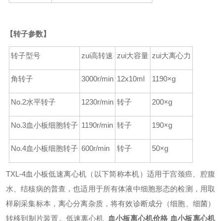
【转子参数】
转子型号
zui高转速
zui大容量
zui大离心力
角转子
3000r/min
12x10ml
1190
×
g
No.2水平转子
1230r/min
转子
200
×
g
No.3血小板细胞转子
1190r/min
转子
190
×
g
No.4血小板细胞转子
600r/min
转子
50
×
g
TXL-4血小板低速离心机（以下简称本机）适用于宫颈癌、腔腹
水、结核病的普查，也适用于所有体液中细胞形态的检测，用取
样刷采集标本，离心分离杂质，将有效诊断成分（细胞、细菌）
转移到制片装置。低速离心机
血小板离心机价格 血小板离心机