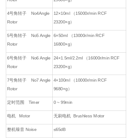
4号角转子 No4Angle
12×10ml （15000r/min RCF
Rotor
23200×g）
5号角转子 No5 Angle
6×50ml （13000r/min RCF
Rotor
16800×g）
6号角转子 No6 Angle
24×1.5ml/2.2ml （16000r/min RCF
Rotor
23200×g）
7号角转子 No7 Angle
4×100ml （10000r/min RCF
Rotor
9680×g）
定时范围 Timer
0 ~ 99min
电机 Motor
无刷电机 Brushless Motor
整机噪音 Noise
≤65dB